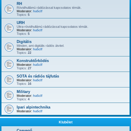
RH
Rövidhullámú rádiózással kapcsolatos témák.
Moderator:
ha5clf
Topics:
5
URH
Ultra-rövidhullámú rádiózással kapcsolatos témák.
Moderator:
ha5clf
Topics:
5
Digitális
Minden, ami digitális rádiós átvitel.
Moderator:
ha5clf
Topics:
22
Konstruktőrködés
Moderator:
ha5clf
Topics:
27
SOTA és rádiós tájfutás
Moderator:
ha5clf
Topics:
16
Military
Moderator:
ha5clf
Topics:
4
Ipari alpintechnika
Moderator:
ha5clf
Klubélet
Csevegő