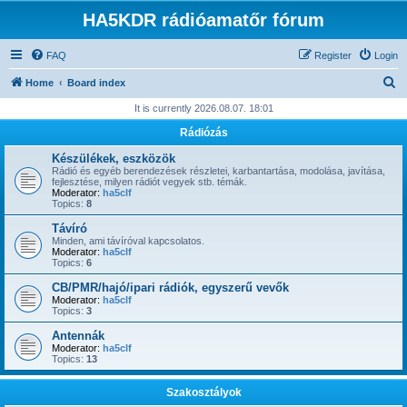
HA5KDR rádióamatőr fórum
FAQ
Register
Login
S
Home
Board index
e
It is currently 2026.08.07. 18:01
a
Rádiózás
r
Készülékek, eszközök
c
Rádió és egyéb berendezések részletei, karbantartása, modolása, javítása,
fejlesztése, milyen rádiót vegyek stb. témák.
h
Moderator:
ha5clf
Topics:
8
Távíró
Minden, ami távíróval kapcsolatos.
Moderator:
ha5clf
Topics:
6
CB/PMR/hajó/ipari rádiók, egyszerű vevők
Moderator:
ha5clf
Topics:
3
Antennák
Moderator:
ha5clf
Topics:
13
Szakosztályok