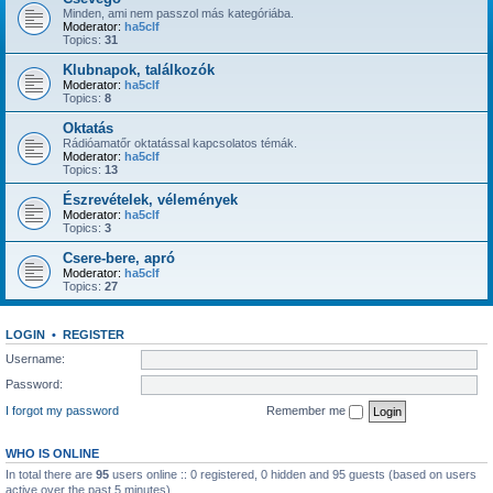
Minden, ami nem passzol más kategóriába.
Moderator:
ha5clf
Topics:
31
Klubnapok, találkozók
Moderator:
ha5clf
Topics:
8
Oktatás
Rádióamatőr oktatással kapcsolatos témák.
Moderator:
ha5clf
Topics:
13
Észrevételek, vélemények
Moderator:
ha5clf
Topics:
3
Csere-bere, apró
Moderator:
ha5clf
Topics:
27
LOGIN
•
REGISTER
Username:
Password:
I forgot my password
Remember me
WHO IS ONLINE
In total there are
95
users online :: 0 registered, 0 hidden and 95 guests (based on users
active over the past 5 minutes)