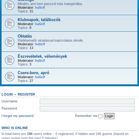
Minden, ami nem passzol más kategóriába.
Moderator:
ha5clf
Topics:
31
Klubnapok, találkozók
Moderator:
ha5clf
Topics:
8
Oktatás
Rádióamatőr oktatással kapcsolatos témák.
Moderator:
ha5clf
Topics:
13
Észrevételek, vélemények
Moderator:
ha5clf
Topics:
3
Csere-bere, apró
Moderator:
ha5clf
Topics:
27
LOGIN
•
REGISTER
Username:
Password:
I forgot my password
Remember me
WHO IS ONLINE
In total there are
186
users online :: 0 registered, 0 hidden and 186 guests (based on
users active over the past 5 minutes)