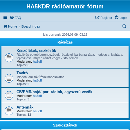
HA5KDR rádióamatőr fórum
FAQ
Register
Login
S
Home
Board index
e
It is currently 2026.08.09. 03:15
a
Rádiózás
r
Készülékek, eszközök
c
Rádió és egyéb berendezések részletei, karbantartása, modolása, javítása,
fejlesztése, milyen rádiót vegyek stb. témák.
h
Moderator:
ha5clf
Topics:
8
Távíró
Minden, ami távíróval kapcsolatos.
Moderator:
ha5clf
Topics:
6
CB/PMR/hajó/ipari rádiók, egyszerű vevők
Moderator:
ha5clf
Topics:
3
Antennák
Moderator:
ha5clf
Topics:
13
Szakosztályok