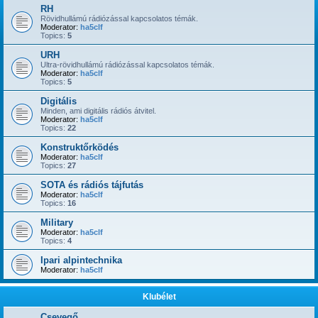
RH
Rövidhullámú rádiózással kapcsolatos témák.
Moderator:
ha5clf
Topics:
5
URH
Ultra-rövidhullámú rádiózással kapcsolatos témák.
Moderator:
ha5clf
Topics:
5
Digitális
Minden, ami digitális rádiós átvitel.
Moderator:
ha5clf
Topics:
22
Konstruktőrködés
Moderator:
ha5clf
Topics:
27
SOTA és rádiós tájfutás
Moderator:
ha5clf
Topics:
16
Military
Moderator:
ha5clf
Topics:
4
Ipari alpintechnika
Moderator:
ha5clf
Klubélet
Csevegő