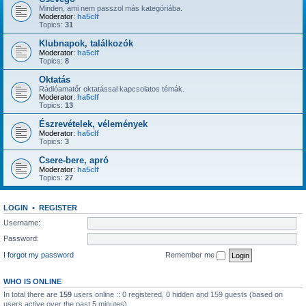
Minden, ami nem passzol más kategóriába.
Moderator:
ha5clf
Topics:
31
Klubnapok, találkozók
Moderator:
ha5clf
Topics:
8
Oktatás
Rádióamatőr oktatással kapcsolatos témák.
Moderator:
ha5clf
Topics:
13
Észrevételek, vélemények
Moderator:
ha5clf
Topics:
3
Csere-bere, apró
Moderator:
ha5clf
Topics:
27
LOGIN
•
REGISTER
Username:
Password:
I forgot my password
Remember me
WHO IS ONLINE
In total there are
159
users online :: 0 registered, 0 hidden and 159 guests (based on
users active over the past 5 minutes)