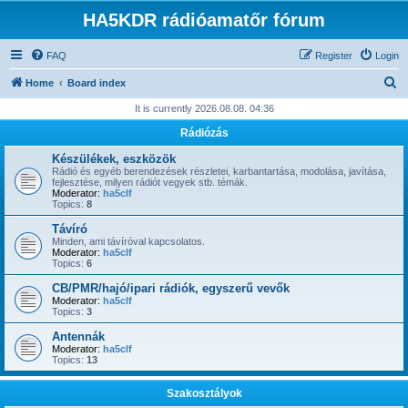
HA5KDR rádióamatőr fórum
FAQ
Register
Login
S
Home
Board index
e
It is currently 2026.08.08. 04:36
a
Rádiózás
r
Készülékek, eszközök
c
Rádió és egyéb berendezések részletei, karbantartása, modolása, javítása,
fejlesztése, milyen rádiót vegyek stb. témák.
h
Moderator:
ha5clf
Topics:
8
Távíró
Minden, ami távíróval kapcsolatos.
Moderator:
ha5clf
Topics:
6
CB/PMR/hajó/ipari rádiók, egyszerű vevők
Moderator:
ha5clf
Topics:
3
Antennák
Moderator:
ha5clf
Topics:
13
Szakosztályok