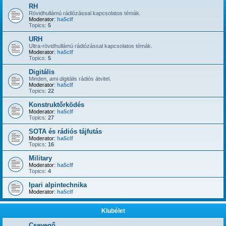
RH
Rövidhullámú rádiózással kapcsolatos témák.
Moderator:
ha5clf
Topics:
5
URH
Ultra-rövidhullámú rádiózással kapcsolatos témák.
Moderator:
ha5clf
Topics:
5
Digitális
Minden, ami digitális rádiós átvitel.
Moderator:
ha5clf
Topics:
22
Konstruktőrködés
Moderator:
ha5clf
Topics:
27
SOTA és rádiós tájfutás
Moderator:
ha5clf
Topics:
16
Military
Moderator:
ha5clf
Topics:
4
Ipari alpintechnika
Moderator:
ha5clf
Klubélet
Csevegő