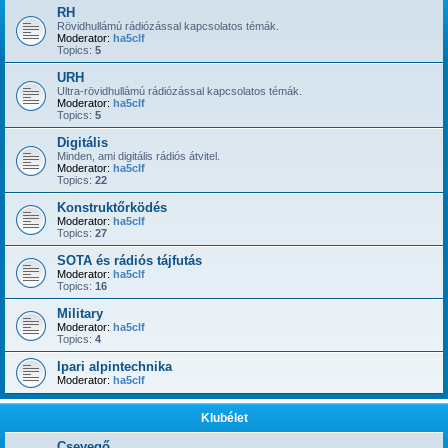
RH
Rövidhullámú rádiózással kapcsolatos témák.
Moderator:
ha5clf
Topics:
5
URH
Ultra-rövidhullámú rádiózással kapcsolatos témák.
Moderator:
ha5clf
Topics:
5
Digitális
Minden, ami digitális rádiós átvitel.
Moderator:
ha5clf
Topics:
22
Konstruktőrködés
Moderator:
ha5clf
Topics:
27
SOTA és rádiós tájfutás
Moderator:
ha5clf
Topics:
16
Military
Moderator:
ha5clf
Topics:
4
Ipari alpintechnika
Moderator:
ha5clf
Klubélet
Csevegő