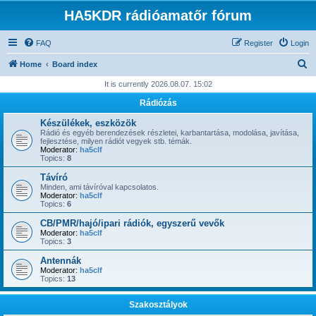
HA5KDR rádióamatőr fórum
FAQ
Register
Login
S
Home
Board index
e
It is currently 2026.08.07. 15:02
a
Rádiózás
r
Készülékek, eszközök
c
Rádió és egyéb berendezések részletei, karbantartása, modolása, javítása,
fejlesztése, milyen rádiót vegyek stb. témák.
h
Moderator:
ha5clf
Topics:
8
Távíró
Minden, ami távíróval kapcsolatos.
Moderator:
ha5clf
Topics:
6
CB/PMR/hajó/ipari rádiók, egyszerű vevők
Moderator:
ha5clf
Topics:
3
Antennák
Moderator:
ha5clf
Topics:
13
Szakosztályok