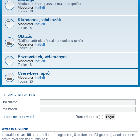
Minden, ami nem passzol más kategóriába.
Moderator:
ha5clf
Topics:
31
Klubnapok, találkozók
Moderator:
ha5clf
Topics:
8
Oktatás
Rádióamatőr oktatással kapcsolatos témák.
Moderator:
ha5clf
Topics:
13
Észrevételek, vélemények
Moderator:
ha5clf
Topics:
3
Csere-bere, apró
Moderator:
ha5clf
Topics:
27
LOGIN
•
REGISTER
Username:
Password:
I forgot my password
Remember me
WHO IS ONLINE
In total there are
99
users online :: 1 registered, 0 hidden and 98 guests (based on users
active over the past 5 minutes)