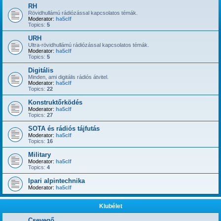
RH
Rövidhullámú rádiózással kapcsolatos témák.
Moderator:
ha5clf
Topics:
5
URH
Ultra-rövidhullámú rádiózással kapcsolatos témák.
Moderator:
ha5clf
Topics:
5
Digitális
Minden, ami digitális rádiós átvitel.
Moderator:
ha5clf
Topics:
22
Konstruktőrködés
Moderator:
ha5clf
Topics:
27
SOTA és rádiós tájfutás
Moderator:
ha5clf
Topics:
16
Military
Moderator:
ha5clf
Topics:
4
Ipari alpintechnika
Moderator:
ha5clf
Klubélet
Csevegő