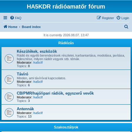
HA5KDR rádióamatőr fórum
FAQ
Register
Login
S
Home
Board index
e
It is currently 2026.08.07. 13:47
a
Rádiózás
r
Készülékek, eszközök
c
Rádió és egyéb berendezések részletei, karbantartása, modolása, javítása,
fejlesztése, milyen rádiót vegyek stb. témák.
h
Moderator:
ha5clf
Topics:
8
Távíró
Minden, ami távíróval kapcsolatos.
Moderator:
ha5clf
Topics:
6
CB/PMR/hajó/ipari rádiók, egyszerű vevők
Moderator:
ha5clf
Topics:
3
Antennák
Moderator:
ha5clf
Topics:
13
Szakosztályok