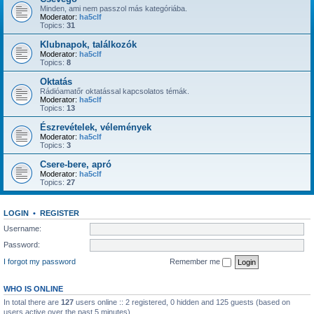
Minden, ami nem passzol más kategóriába.
Moderator:
ha5clf
Topics:
31
Klubnapok, találkozók
Moderator:
ha5clf
Topics:
8
Oktatás
Rádióamatőr oktatással kapcsolatos témák.
Moderator:
ha5clf
Topics:
13
Észrevételek, vélemények
Moderator:
ha5clf
Topics:
3
Csere-bere, apró
Moderator:
ha5clf
Topics:
27
LOGIN
•
REGISTER
Username:
Password:
I forgot my password
Remember me
WHO IS ONLINE
In total there are
127
users online :: 2 registered, 0 hidden and 125 guests (based on
users active over the past 5 minutes)