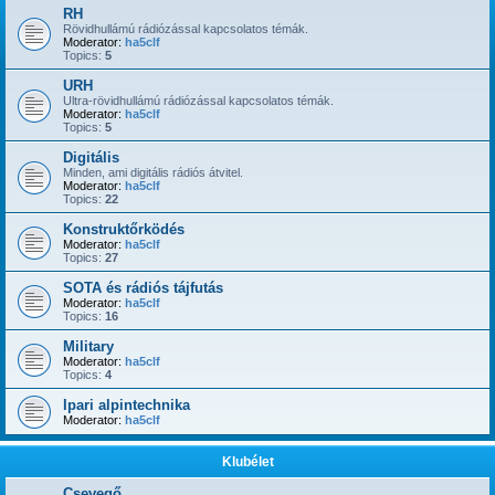
RH
Rövidhullámú rádiózással kapcsolatos témák.
Moderator:
ha5clf
Topics:
5
URH
Ultra-rövidhullámú rádiózással kapcsolatos témák.
Moderator:
ha5clf
Topics:
5
Digitális
Minden, ami digitális rádiós átvitel.
Moderator:
ha5clf
Topics:
22
Konstruktőrködés
Moderator:
ha5clf
Topics:
27
SOTA és rádiós tájfutás
Moderator:
ha5clf
Topics:
16
Military
Moderator:
ha5clf
Topics:
4
Ipari alpintechnika
Moderator:
ha5clf
Klubélet
Csevegő