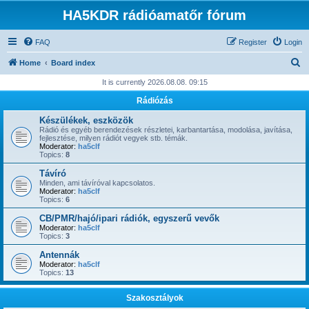
HA5KDR rádióamatőr fórum
FAQ
Register
Login
S
Home
Board index
e
It is currently 2026.08.08. 09:15
a
Rádiózás
r
Készülékek, eszközök
c
Rádió és egyéb berendezések részletei, karbantartása, modolása, javítása,
fejlesztése, milyen rádiót vegyek stb. témák.
h
Moderator:
ha5clf
Topics:
8
Távíró
Minden, ami távíróval kapcsolatos.
Moderator:
ha5clf
Topics:
6
CB/PMR/hajó/ipari rádiók, egyszerű vevők
Moderator:
ha5clf
Topics:
3
Antennák
Moderator:
ha5clf
Topics:
13
Szakosztályok