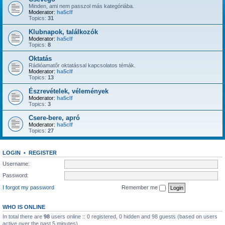
Minden, ami nem passzol más kategóriába.
Moderator:
ha5clf
Topics:
31
Klubnapok, találkozók
Moderator:
ha5clf
Topics:
8
Oktatás
Rádióamatőr oktatással kapcsolatos témák.
Moderator:
ha5clf
Topics:
13
Észrevételek, vélemények
Moderator:
ha5clf
Topics:
3
Csere-bere, apró
Moderator:
ha5clf
Topics:
27
LOGIN
•
REGISTER
Username:
Password:
I forgot my password
Remember me
WHO IS ONLINE
In total there are
98
users online :: 0 registered, 0 hidden and 98 guests (based on users
active over the past 5 minutes)