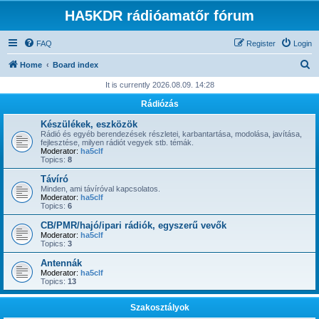
HA5KDR rádióamatőr fórum
FAQ
Register
Login
S
Home
Board index
e
It is currently 2026.08.09. 14:28
a
Rádiózás
r
Készülékek, eszközök
c
Rádió és egyéb berendezések részletei, karbantartása, modolása, javítása,
fejlesztése, milyen rádiót vegyek stb. témák.
h
Moderator:
ha5clf
Topics:
8
Távíró
Minden, ami távíróval kapcsolatos.
Moderator:
ha5clf
Topics:
6
CB/PMR/hajó/ipari rádiók, egyszerű vevők
Moderator:
ha5clf
Topics:
3
Antennák
Moderator:
ha5clf
Topics:
13
Szakosztályok