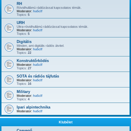
RH
Rövidhullámú rádiózással kapcsolatos témák.
Moderator:
ha5clf
Topics:
5
URH
Ultra-rövidhullámú rádiózással kapcsolatos témák.
Moderator:
ha5clf
Topics:
5
Digitális
Minden, ami digitális rádiós átvitel.
Moderator:
ha5clf
Topics:
22
Konstruktőrködés
Moderator:
ha5clf
Topics:
27
SOTA és rádiós tájfutás
Moderator:
ha5clf
Topics:
16
Military
Moderator:
ha5clf
Topics:
4
Ipari alpintechnika
Moderator:
ha5clf
Klubélet
Csevegő