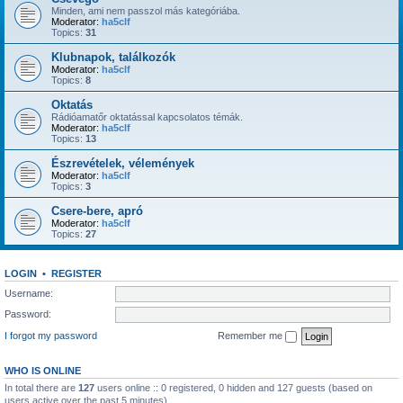
Minden, ami nem passzol más kategóriába.
Moderator:
ha5clf
Topics:
31
Klubnapok, találkozók
Moderator:
ha5clf
Topics:
8
Oktatás
Rádióamatőr oktatással kapcsolatos témák.
Moderator:
ha5clf
Topics:
13
Észrevételek, vélemények
Moderator:
ha5clf
Topics:
3
Csere-bere, apró
Moderator:
ha5clf
Topics:
27
LOGIN
•
REGISTER
Username:
Password:
I forgot my password
Remember me
WHO IS ONLINE
In total there are
127
users online :: 0 registered, 0 hidden and 127 guests (based on
users active over the past 5 minutes)