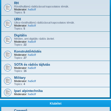
RH
Rövidhullámú rádiózással kapcsolatos témák.
Moderator:
ha5clf
Topics:
5
URH
Ultra-rövidhullámú rádiózással kapcsolatos témák.
Moderator:
ha5clf
Topics:
5
Digitális
Minden, ami digitális rádiós átvitel.
Moderator:
ha5clf
Topics:
22
Konstruktőrködés
Moderator:
ha5clf
Topics:
27
SOTA és rádiós tájfutás
Moderator:
ha5clf
Topics:
16
Military
Moderator:
ha5clf
Topics:
4
Ipari alpintechnika
Moderator:
ha5clf
Klubélet
Csevegő