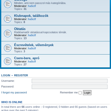
Minden, ami nem passzol más kategóriába.
Moderator:
ha5clf
Topics:
31
Klubnapok, találkozók
Moderator:
ha5clf
Topics:
8
Oktatás
Rádióamatőr oktatással kapcsolatos témák.
Moderator:
ha5clf
Topics:
13
Észrevételek, vélemények
Moderator:
ha5clf
Topics:
3
Csere-bere, apró
Moderator:
ha5clf
Topics:
27
LOGIN
•
REGISTER
Username:
Password:
I forgot my password
Remember me
WHO IS ONLINE
In total there are
66
users online :: 0 registered, 0 hidden and 66 guests (based on users
active over the past 5 minutes)