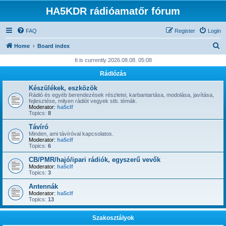
HA5KDR rádióamatőr fórum
FAQ
Register
Login
S
Home
Board index
e
It is currently 2026.08.08. 05:08
a
Rádiózás
r
Készülékek, eszközök
c
Rádió és egyéb berendezések részletei, karbantartása, modolása, javítása,
fejlesztése, milyen rádiót vegyek stb. témák.
h
Moderator:
ha5clf
Topics:
8
Távíró
Minden, ami távíróval kapcsolatos.
Moderator:
ha5clf
Topics:
6
CB/PMR/hajó/ipari rádiók, egyszerű vevők
Moderator:
ha5clf
Topics:
3
Antennák
Moderator:
ha5clf
Topics:
13
Szakosztályok