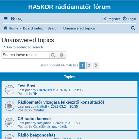
HA5KDR rádióamatőr fórum
FAQ
Register
Login
S
Home
Board index
Search
Unanswered topics
e
Unanswered topics
a
Go to advanced search
r
Search
Advanced search
c
1
2
Next
Search found 44 matches
h
Topics
Test Post
Last post by
HA2NON
«
2026.07.13. 23:06
Posted in
RH
Rádióamatőr vizsgára felkészítő konzultáció!
Last post by
ha5clf
«
2022.03.24. 10:35
Posted in
Oktatás
CB rádiót keresek
Last post by
sw2janos
«
2020.03.31. 18:42
Posted in
Készülékek, eszközök
Ràdió beazonosítàs