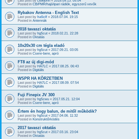
Last post by
Littlejohn
«
2018.09.13. 05:04
Posted in
CB/PMR/hajó/ipari rádiók, egyszerű vevők
Rybakov Antenna - English Text
Last post by
ha5clf
«
2018.07.04. 19:15
Posted in
Antennák
2018 tavaszi oktatás
Last post by
hg5cut
«
2018.02.21. 22:28
Posted in
Oktatás
10x20x30 cm tégla eladó
Last post by
hg5cut
«
2017.09.21. 03:05
Posted in
Csere-bere, apró
FT8 az új digi-mód
Last post by
HA7LC
«
2017.08.25. 06:43
Posted in
Digitális
WSPR HA KÖRZETBEN
Last post by
HA7LC
«
2017.08.09. 07:54
Posted in
Digitális
Fuji Finepix JV 300
Last post by
hg5cwu
«
2017.05.21. 12:04
Posted in
Csere-bere, apró
Értem én hogy balun, de mitől működik?
Last post by
hg5cut
«
2017.04.06. 11:32
Posted in
Konstruktőrködés
2017 tavaszi oktatás
Last post by
hg5cut
«
2017.03.16. 23:04
Posted in
Oktatás