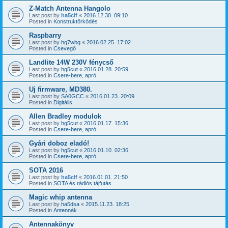
Z-Match Antenna Hangolo
Last post by
ha5clf
«
2016.12.30. 09:10
Posted in
Konstruktőrködés
Raspbarry
Last post by
hg7wbg
«
2016.02.25. 17:02
Posted in
Csevegő
Landlite 14W 230V fénycső
Last post by
hg5cut
«
2016.01.28. 20:59
Posted in
Csere-bere, apró
Uj firmware, MD380.
Last post by
SA0GCC
«
2016.01.23. 20:09
Posted in
Digitális
Allen Bradley modulok
Last post by
hg5cut
«
2016.01.17. 15:36
Posted in
Csere-bere, apró
Gyári doboz eladó!
Last post by
hg5cut
«
2016.01.10. 02:36
Posted in
Csere-bere, apró
SOTA 2016
Last post by
ha5clf
«
2016.01.01. 21:50
Posted in
SOTA és rádiós tájfutás
Magic whip antenna
Last post by
ha5dsa
«
2015.11.23. 18:25
Posted in
Antennák
Antennakönyv