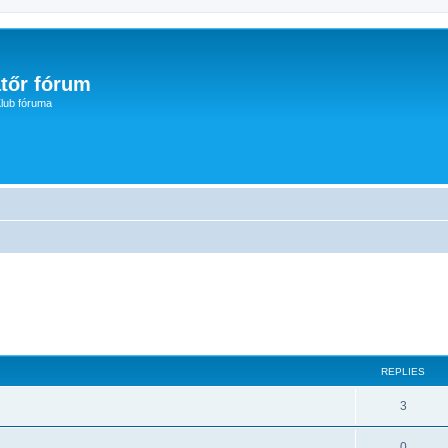
tőr fórum
lub fóruma
ed search
REPLIES
3
0