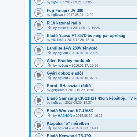
by
hg5cut
»
2017.09.21. 03:05
Fuji Finepix JV 300
by
hg5cwu
»
2017.05.21. 12:04
R 10 katonai rádió
by
tankiszt
»
2017.05.13. 19:26
Eladó Yaesu FT-857D és még pár apróság
by
HG1MA
»
2015.12.28. 15:10
Landlite 14W 230V fénycső
by
hg5cut
»
2016.01.28. 20:59
Allen Bradley modulok
by
hg5cut
»
2016.01.17. 15:36
Gyári doboz eladó!
by
hg5cut
»
2016.01.10. 02:36
Porof. RH. asztali rádió
by
gerycom
»
2015.10.29. 19:07
Eladó Samsung CK-21H1T 49cm képátlóju TV k
by
hg5cut
»
2015.09.30. 14:37
Eladó Wouxun KG-UV8D
by
HA2NON
»
2015.08.19. 16:17
Kárpátia "S" méretben
by
hg5cut
»
2015.08.23. 14:41
Eladó Kenwood TS-790