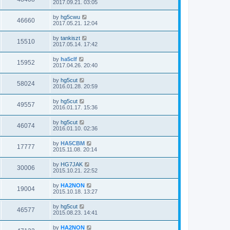
2017.09.21. 03:05
by
hg5cwu
46660
2017.05.21. 12:04
by
tankiszt
15510
2017.05.14. 17:42
by
ha5clf
15952
2017.04.26. 20:40
by
hg5cut
58024
2016.01.28. 20:59
by
hg5cut
49557
2016.01.17. 15:36
by
hg5cut
46074
2016.01.10. 02:36
by
HA5CBM
17777
2015.11.08. 20:14
by
HG7JAK
30006
2015.10.21. 22:52
by
HA2NON
19004
2015.10.18. 13:27
by
hg5cut
46577
2015.08.23. 14:41
by
HA2NON