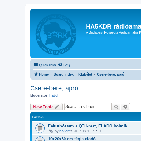
HA5KDR rádióama
A Budapest Fővárosi Rádióamatőr K
Quick links
FAQ
Home
Board index
Klubélet
Csere-bere, apró
Csere-bere, apró
Moderator:
ha5clf
Search
Advanc
New Topic
TOPICS
Felturbóztam a QTH-mat, ELADO holmik...
by
ha5clf
»
2017.08.30. 21:19
10x20x30 cm tégla eladó