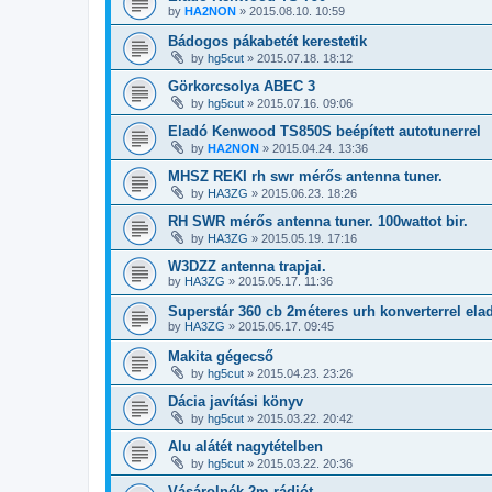
by
HA2NON
»
2015.08.10. 10:59
Bádogos pákabetét kerestetik
by
hg5cut
»
2015.07.18. 18:12
Görkorcsolya ABEC 3
by
hg5cut
»
2015.07.16. 09:06
Eladó Kenwood TS850S beépített autotunerrel
by
HA2NON
»
2015.04.24. 13:36
MHSZ REKI rh swr mérős antenna tuner.
by
HA3ZG
»
2015.06.23. 18:26
RH SWR mérős antenna tuner. 100wattot bir.
by
HA3ZG
»
2015.05.19. 17:16
W3DZZ antenna trapjai.
by
HA3ZG
»
2015.05.17. 11:36
Superstár 360 cb 2méteres urh konverterrel ela
by
HA3ZG
»
2015.05.17. 09:45
Makita gégecső
by
hg5cut
»
2015.04.23. 23:26
Dácia javítási könyv
by
hg5cut
»
2015.03.22. 20:42
Alu alátét nagytételben
by
hg5cut
»
2015.03.22. 20:36
Vásárolnék 2m rádiót