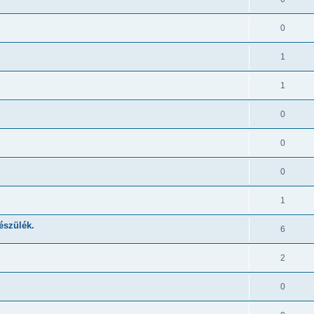
0
1
1
0
0
0
1
észülék.
6
2
0