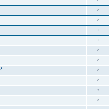
0
0
0
1
1
0
0
dó.
0
0
2
0