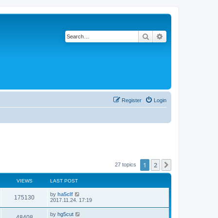
Search
Advanced search
Register
Login
1
2
Next
27 topics
VIEWS
LAST POST
by
ha5clf
175130
2017.11.24. 17:19
by
hg5cut
48408