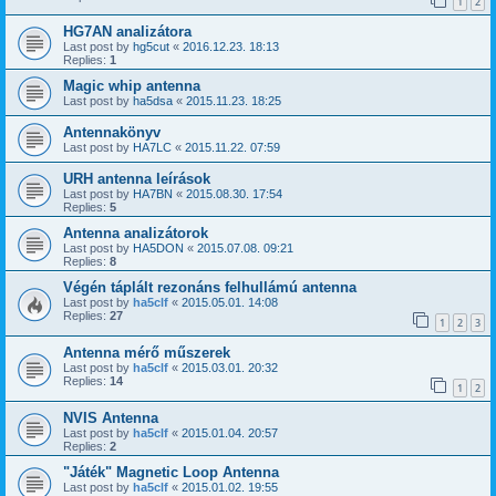
1
2
HG7AN analizátora
Last post by
hg5cut
«
2016.12.23. 18:13
Replies:
1
Magic whip antenna
Last post by
ha5dsa
«
2015.11.23. 18:25
Antennakönyv
Last post by
HA7LC
«
2015.11.22. 07:59
URH antenna leírások
Last post by
HA7BN
«
2015.08.30. 17:54
Replies:
5
Antenna analizátorok
Last post by
HA5DON
«
2015.07.08. 09:21
Replies:
8
Végén táplált rezonáns felhullámú antenna
Last post by
ha5clf
«
2015.05.01. 14:08
Replies:
27
1
2
3
Antenna mérő műszerek
Last post by
ha5clf
«
2015.03.01. 20:32
Replies:
14
1
2
NVIS Antenna
Last post by
ha5clf
«
2015.01.04. 20:57
Replies:
2
"Játék" Magnetic Loop Antenna
Last post by
ha5clf
«
2015.01.02. 19:55