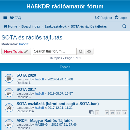
HA5KDR rádióamatőr fórum
FAQ
Register
Login
S
Home
Board index
Szakosztályok
SOTA és rádiós tájfutás
e
SOTA és rádiós tájfutás
a
Moderator:
ha5clf
r
Search
Advanced search
New Topic
c
16 topics • Page
1
of
1
h
Topics
SOTA 2020
Last post by
ha5clf
«
2020.04.24. 15:08
Replies:
1
SOTA 2017
Last post by
ha5clf
«
2019.08.07. 16:57
Replies:
6
SOTA eszközök (bármi ami segít a SOTA-ban)
Last post by
ha5clf
«
2017.12.21. 11:32
Replies:
114
1
9
10
11
12
…
ARDF - Magyar Rádiós Tájfutók
Last post by
HA2BHG
«
2016.07.21. 17:46
Replies:
1