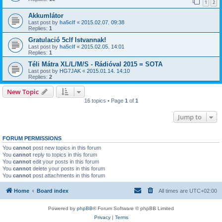
1
2
Akkumlátor
Last post by
ha5clf
«
2015.02.07. 09:38
Replies:
1
Gratulació 5clf Istvannak!
Last post by
ha5clf
«
2015.02.05. 14:01
Replies:
1
Téli Mátra XL/L/M/S - Rádióval 2015 = SOTA
Last post by
HG7JAK
«
2015.01.14. 14:10
Replies:
2
New Topic
16 topics • Page
1
of
1
Jump to
FORUM PERMISSIONS
You
cannot
post new topics in this forum
You
cannot
reply to topics in this forum
You
cannot
edit your posts in this forum
You
cannot
delete your posts in this forum
You
cannot
post attachments in this forum
Home
Board index
All times are
UTC+02:00
Powered by
phpBB
® Forum Software © phpBB Limited
Privacy
|
Terms