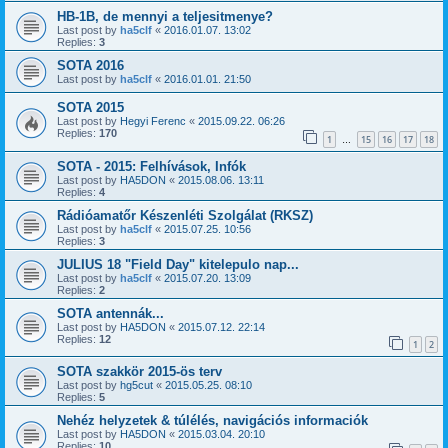
HB-1B, de mennyi a teljesitmenye?
Last post by
ha5clf
«
2016.01.07. 13:02
Replies:
3
SOTA 2016
Last post by
ha5clf
«
2016.01.01. 21:50
SOTA 2015
Last post by
Hegyi Ferenc
«
2015.09.22. 06:26
Replies:
170
1
15
16
17
18
…
SOTA - 2015: Felhívások, Infók
Last post by
HA5DON
«
2015.08.06. 13:11
Replies:
4
Rádióamatőr Készenléti Szolgálat (RKSZ)
Last post by
ha5clf
«
2015.07.25. 10:56
Replies:
3
JULIUS 18 "Field Day" kitelepulo nap...
Last post by
ha5clf
«
2015.07.20. 13:09
Replies:
2
SOTA antennák...
Last post by
HA5DON
«
2015.07.12. 22:14
Replies:
12
1
2
SOTA szakkör 2015-ös terv
Last post by
hg5cut
«
2015.05.25. 08:10
Replies:
5
Nehéz helyzetek & túlélés, navigációs informaciók
Last post by
HA5DON
«
2015.03.04. 20:10
Replies:
10