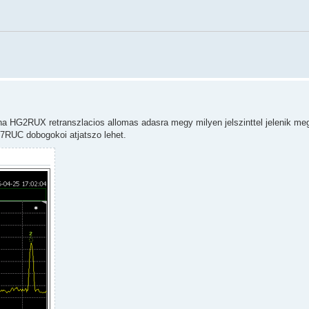
y ha HG2RUX retranszlacios allomas adasra megy milyen jelszinttel jelenik me
7RUC dobogokoi atjatszo lehet.