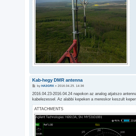
Kab-hegy DMR antenna
P
by
HA3GRX
»
2016.04.25. 14:36
o
s
2016.04.23-2016.04.24 napokon az analog atjatszo antennaja
t
kabelezessel. Az alabbi kepeken a mereskor keszult keper
ATTACHMENTS