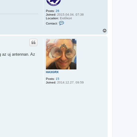
Posts:
26
Joined:
2015.04.04. 07:38
Location:
Erdőkürt
C
Contact:
o
n
T
t
o
a
p
c
t
P
r
g az uj antennan. Az
o
k
s
z
a
HA3GRX
t
Posts:
15
Joined:
2014.12.27. 09:59