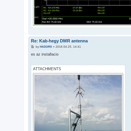
Re: Kab-hegy DMR antenna
P
by
HA3GRX
»
2016.04.25. 14:41
o
s
es az installacio
t
ATTACHMENTS