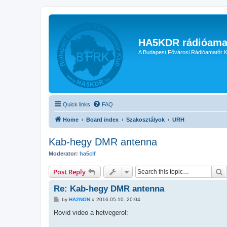
HA5KDR rádióama
A Budapest Fővárosi Rádióamatőr K
Quick links
FAQ
Home
Board index
Szakosztályok
URH
Kab-hegy DMR antenna
Moderator:
ha5clf
S
Post Reply
Re: Kab-hegy DMR antenna
P
by
HA2NON
»
2016.05.10. 20:04
o
s
Rovid video a hetvegerol:
t