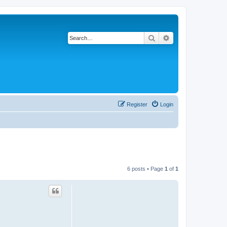
Search
Advanced search
Register
Login
6 posts • Page
1
of
1