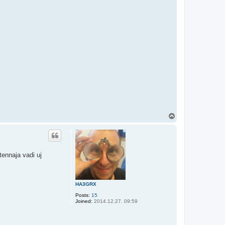
T
o
p
tennaja vadi uj
HA3GRX
Posts:
15
Joined:
2014.12.27. 09:59