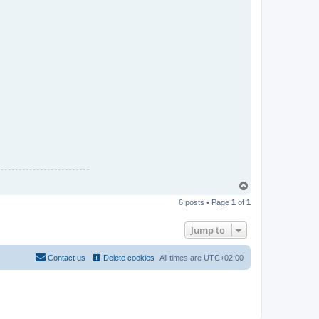
T
o
6 posts • Page
1
of
1
p
Jump to
Contact us
Delete cookies
All times are
UTC+02:00