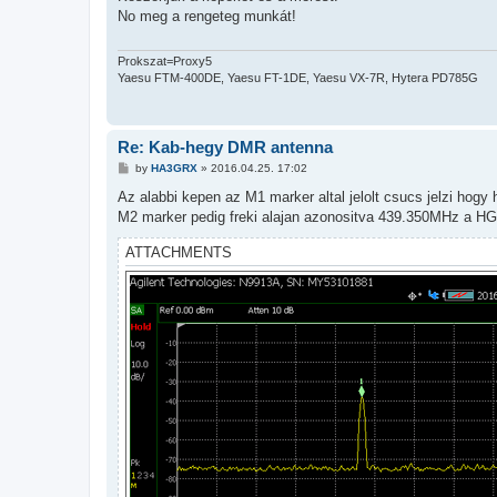
t
No meg a rengeteg munkát!
Prokszat=Proxy5
Yaesu FTM-400DE, Yaesu FT-1DE, Yaesu VX-7R, Hytera PD785G
Re: Kab-hegy DMR antenna
P
by
HA3GRX
»
2016.04.25. 17:02
o
s
Az alabbi kepen az M1 marker altal jelolt csucs jelzi hog
t
M2 marker pedig freki alajan azonositva 439.350MHz a HG
ATTACHMENTS