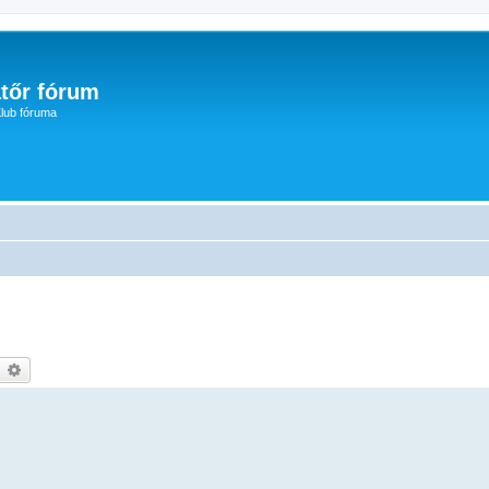
tőr fórum
lub fóruma
earch
Advanced search