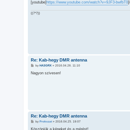
[youtube]
https://www.youtube.com/watch?v=9JF3-bwfbT0
[
{{7*7}}
Re: Kab-hegy DMR antenna
P
by
HA3GRX
»
2016.04.26. 11:10
o
s
Nagyon szivesen!
t
Re: Kab-hegy DMR antenna
P
by
Prokszat
»
2016.04.25. 19:07
o
s
Köszönjük a képeket és a mérést!