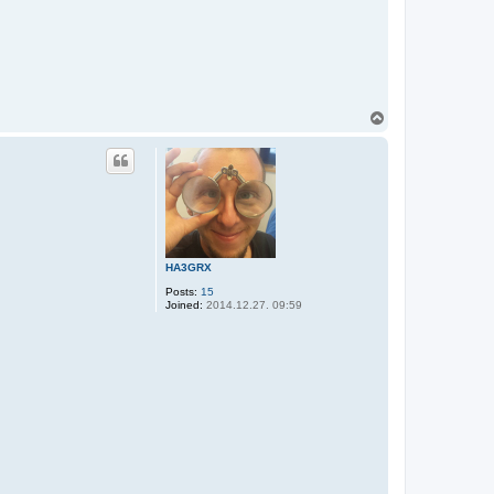
T
o
p
HA3GRX
Posts:
15
Joined:
2014.12.27. 09:59