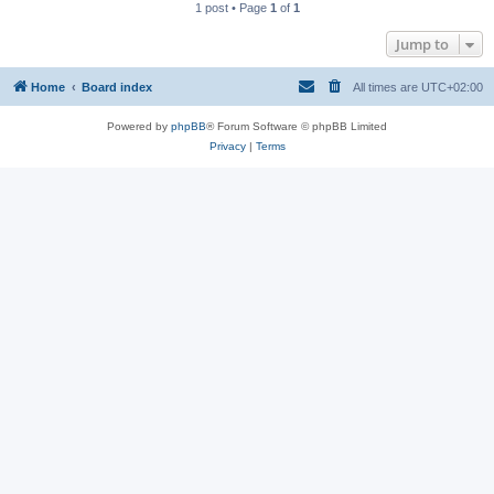
1 post • Page
1
of
1
Jump to
Home
Board index
All times are
UTC+02:00
Powered by
phpBB
® Forum Software © phpBB Limited
Privacy
|
Terms