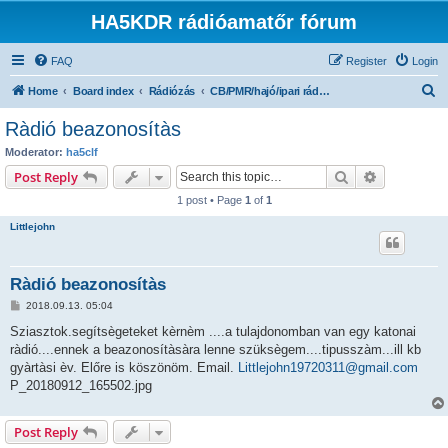
HA5KDR rádióamatőr fórum
FAQ
Register
Login
S
Home
Board index
Rádiózás
CB/PMR/hajó/ipari rádiók, egyszerű vevők
e
Ràdió beazonosítàs
a
Moderator:
ha5clf
r
Search
Advanced s
Post Reply
c
1 post • Page
1
of
1
h
Littlejohn
Ràdió beazonosítàs
P
2018.09.13. 05:04
o
s
Sziasztok.segítsègeteket kèrnèm ....a tulajdonomban van egy katonai
t
ràdió....ennek a beazonosítàsàra lenne szüksègem....tipusszàm...ill kb
gyàrtàsi èv. Előre is köszönöm. Email.
Littlejohn19720311@gmail.com
P_20180912_165502.jpg
Post Reply