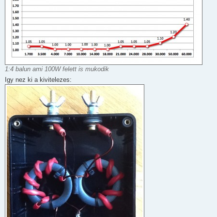
1:4 balun ami 100W felett is mukodik
Igy nez ki a kivitelezes: