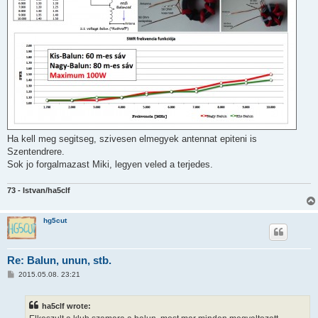
Ha kell meg segitseg, szivesen elmegyek antennat epiteni is
Szentendrere.
Sok jo forgalmazast Miki, legyen veled a terjedes.
73 - Istvan/ha5clf
hg5cut
Re: Balun, unun, stb.
P
2015.05.08. 23:21
o
s
t
ha5clf wrote: