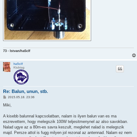
73 - Istvan/ha5clf
ha5clf
Klubtag
Re: Balun, unun, stb.
P
2015.05.18. 23:36
o
s
Miki,
t
A kisebb balunnal kapcsolatban, nalam is ilyen balun van es ma
eszrevettem, hogy melegszik 100W teljesitmenynel az also savokban.
Nalad ugye az a 80m-es savra keszult, meglehet nalad is melegszik
majd. Persze attol is fugg milyen jol rezonal az antennad. Nalam ez nem