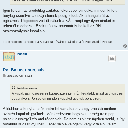
Elkeszult a klub szamara a balun, most mar minden megvaltozott
Igen István, az eredetileg zárlatos tekercsből elindulva minden ki lett
tényleg cserélve, a dizájnelemek pedig feldobták a hangulatát az
egésznek. Régebben volt itt nálunk a KÁF, majd egy ilyen cimkét is
tehetnél a dobozra. Ezek után az antennát is be kell az RH
szakosztálynak installálni.
I(con hg5icon ex hg5cut a Budapest Fővárosi Rádióamatőr Klub Alapító Elnöke
hg5cut
Re: Balun, unun, stb.
P
2015.05.08. 23:13
o
s
t
ha5dsa wrote:
A kupak az mososzeres kupak szerintem. Én legalább is azt gyűjtöm, és
ugyanilyen. Persze én minden kupakot gyűjtök pont ezért.
A klubban a konyha ajtókeretre fel van akasztva egy zacskó amiben
szintén kupakok gyűlnek. Már kérdeztem hogy van e még az a pep
palack kupakgyűjtés ami régen volt. De nem szólt ez ügyben senki, s így
továbbra is csak gyűlnek. Lehet belőle válogatni vagy kitalálni valami