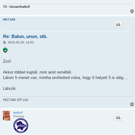
73 - Istvan/ha5clf
HG7JAK
Re: Balun, unun, stb.
P
2015.05.20. 13:52
o
s
t
Zsír!
Akkor többet kaptál, mint amit reméltél.
Látom 5 menet van, mintha említetted volna, hogy 6 helyett 5 is elég....
Látszik.
HG7JAK OP Lóri
ha5clf
Klubtag