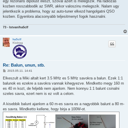
egy rezonans dipolust illeszt, szoval azert is melegszik. Ha radiozas
kozben rosszabbodik az SWR, akkor valoszinu melegszik. Nalam ugy
jelentkezik a problema, hogy az auto-tuner elkezd hangolgatni QSO
kozben. Egyenlora alacsonyabb teljesitmenyt fogok hasznalni.
73 - Istvan/ha5clf
ha5clf
Klubtag
Re: Balun, unun, stb.
P
2015.05.11. 14:41
o
s
Elkeszult a Miki altalt kert 3.5 MHz es 5 MHz savokra a balun. Ezek 1:1
t
balunok es ezekre a savokra vannak kihegyezve. Mindketto megy 160 m
es 40 m kozt, de feljebb nem ajanlom. Nem konnyu 1:1 balunt csinalni
szeles savra, ezert nem is ez volt a celom.
A kisebbik balunt ajanlom a 60 m-es savra es a nagyobbik balunt a 80 m-
es savra. Mindketto kellene, hogy birja a 100W-ot.