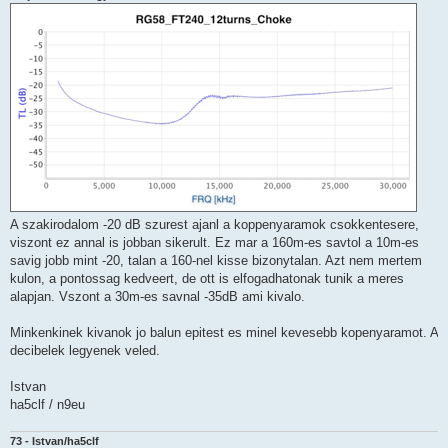
A szakirodalom -20 dB szurest ajanl a koppenyaramok csokkentesere,
viszont ez annal is jobban sikerult. Ez mar a 160m-es savtol a 10m-es
savig jobb mint -20, talan a 160-nel kisse bizonytalan. Azt nem mertem
kulon, a pontossag kedveert, de ott is elfogadhatonak tunik a meres
alapjan. Vszont a 30m-es savnal -35dB ami kivalo.
Minkenkinek kivanok jo balun epitest es minel kevesebb kopenyaramot. A
decibelek legyenek veled.
Istvan
ha5clf / n9eu
73 - Istvan/ha5clf