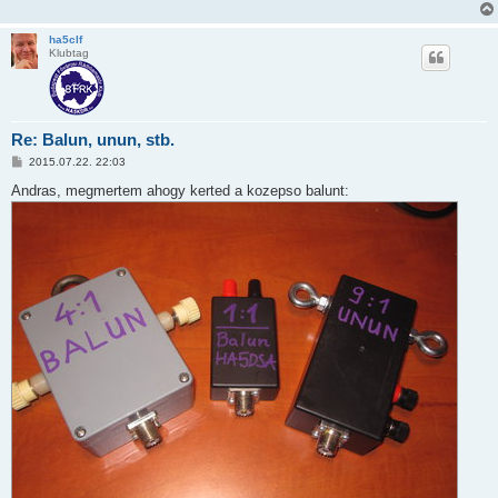
ha5clf
Klubtag
Re: Balun, unun, stb.
P
2015.07.22. 22:03
o
s
Andras, megmertem ahogy kerted a kozepso balunt:
t