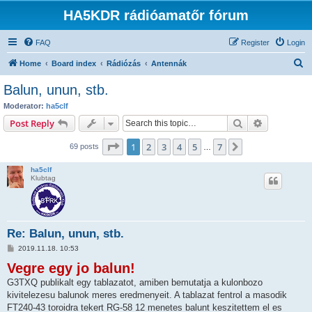
HA5KDR rádióamatőr fórum
FAQ
Register
Login
S
Home
Board index
Rádiózás
Antennák
e
Balun, unun, stb.
a
Moderator:
ha5clf
r
Search
Advanced s
Post Reply
c
Page
1
of
7
1
2
3
4
5
7
Next
69 posts
h
…
ha5clf
Klubtag
Re: Balun, unun, stb.
P
2019.11.18. 10:53
o
Vegre egy jo balun!
s
t
G3TXQ publikalt egy tablazatot, amiben bemutatja a kulonbozo
kivitelezesu balunok meres eredmenyeit. A tablazat fentrol a masodik
FT240-43 toroidra tekert RG-58 12 menetes balunt keszitettem el es