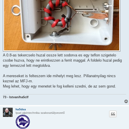
A 0.8-as tekercselo huzal ossze lett sodorva es egy teflon szigetelo
csobe huzva, hogy ne erintkezzen a ferrit maggal. A foldelo huzal pedig
egy lemezzel lett megtoldva.
A mereseket is felteszem ide mihelyt meg lesz. Pillanatnyilag nincs
keznel az MFJ-m.
Meg lehet, hogy egy menetet le fog kelleni szedni, de az sem gond.
73 - Istvan/ha5clf
ha5dsa
Ipari alpintechnika szakosztályvezető