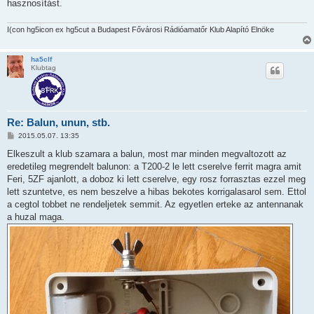
hasznosítást.
I(con hg5icon ex hg5cut a Budapest Fővárosi Rádióamatőr Klub Alapító Elnöke
ha5clf
Klubtag
Re: Balun, unun, stb.
P
2015.05.07. 13:35
o
s
Elkeszult a klub szamara a balun, most mar minden megvaltozott az
t
eredetileg megrendelt balunon: a T200-2 le lett cserelve ferrit magra amit
Feri, 5ZF ajanlott, a doboz ki lett cserelve, egy rosz forrasztas ezzel meg
lett szuntetve, es nem beszelve a hibas bekotes korrigalasarol sem. Ettol
a cegtol tobbet ne rendeljetek semmit. Az egyetlen erteke az antennanak
a huzal maga.