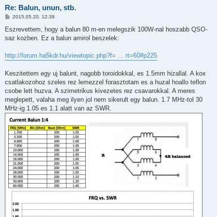
Re: Balun, unun, stb.
P
2015.05.20. 12:39
o
s
Eszrevettem, hogy a balun 80 m-en melegszik 100W-nal hoszabb QSO-
t
saz kozben. Ez a balun amirol beszelek:
http://forum.ha5kdr.hu/viewtopic.php?f= ... rt=60#p225
Keszitettem egy uj balunt, nagobb toroidokkal, es 1.5mm hizallal. A kox
csatlakozohoz szeles rez lemezzel forasztotam es a huzal hoallo teflon
csobe lett huzva. A szimetrikus kivezetes rez csavarokkal. A meres
meglepett, valaha meg ilyen jol nem sikerult egy balun. 1.7 MHz-tol 30
MHz-ig 1.05 es 1.1 alatt van az SWR.