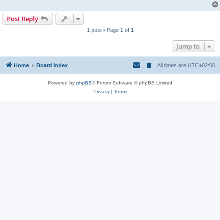
Post Reply
1 post • Page
1
of
1
Jump to
Home
Board index
All times are
UTC+02:00
Powered by
phpBB
® Forum Software © phpBB Limited
Privacy
|
Terms