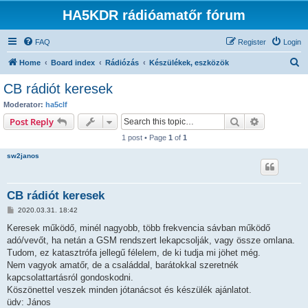
HA5KDR rádióamatőr fórum
FAQ
Register
Login
S
Home
Board index
Rádiózás
Készülékek, eszközök
e
CB rádiót keresek
a
Moderator:
ha5clf
r
Search
Advanced s
Post Reply
c
1 post • Page
1
of
1
h
sw2janos
CB rádiót keresek
P
2020.03.31. 18:42
o
s
Keresek működő, minél nagyobb, több frekvencia sávban működő
t
adó/vevőt, ha netán a GSM rendszert lekapcsolják, vagy össze omlana.
Tudom, ez katasztrófa jellegű félelem, de ki tudja mi jöhet még.
Nem vagyok amatőr, de a családdal, barátokkal szeretnék
kapcsolattartásról gondoskodni.
Köszönettel veszek minden jótanácsot és készülék ajánlatot.
üdv: János