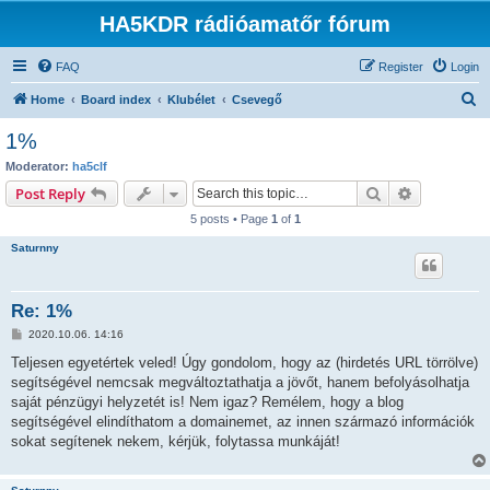
HA5KDR rádióamatőr fórum
FAQ
Register
Login
S
Home
Board index
Klubélet
Csevegő
e
1%
a
Moderator:
ha5clf
r
Search
Advanced s
Post Reply
c
5 posts • Page
1
of
1
h
Saturnny
Re: 1%
P
2020.10.06. 14:16
o
s
Teljesen egyetértek veled! Úgy gondolom, hogy az (hirdetés URL törrölve)
t
segítségével nemcsak megváltoztathatja a jövőt, hanem befolyásolhatja
saját pénzügyi helyzetét is! Nem igaz? Remélem, hogy a blog
segítségével elindíthatom a domainemet, az innen származó információk
sokat segítenek nekem, kérjük, folytassa munkáját!