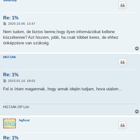
Saturnny
Re: 1%
P
2020.10.06. 13:47
o
s
Nem tudom, de biztos benne,hogy ilyen információkat kellene
t
közzétennie? Azt hiszem, jobb, ha csak többet keres, de ehhez
önképzésre van szükség.
HG7JAK
Re: 1%
P
2015.01.14. 18:02
o
s
Fel is írtam magamnak, hogy annak idején tudjam, hova utalom...
t
HG7JAK OP Lóri
hg5cut
Re: 1%