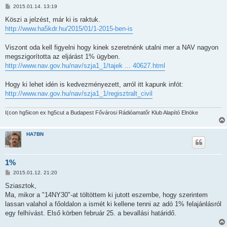
P
2015.01.14. 13:19
o
s
Köszi a jelzést, már ki is raktuk.
t
http://www.ha5kdr.hu/2015/01/1-2015-ben-is
Viszont oda kell figyelni hogy kinek szeretnénk utalni mer a NAV nagyon
megszigorította az eljárást 1% ügyben.
http://www.nav.gov.hu/nav/szja1_1/tajek ... 40627.html
Hogy ki lehet idén is kedvezményezett, arról itt kapunk infót:
http://www.nav.gov.hu/nav/szja1_1/regisztralt_civil
I(con hg5icon ex hg5cut a Budapest Fővárosi Rádióamatőr Klub Alapító Elnöke
HA7BN
1%
P
2015.01.12. 21:20
o
s
Sziasztok,
t
Ma, mikor a "14NY30"-at töltöttem ki jutott eszembe, hogy szerintem
lassan valahol a főoldalon a ismét ki kellene tenni az adó 1% felajánlásról
egy felhívást. Első körben február 25. a bevallási határidő.