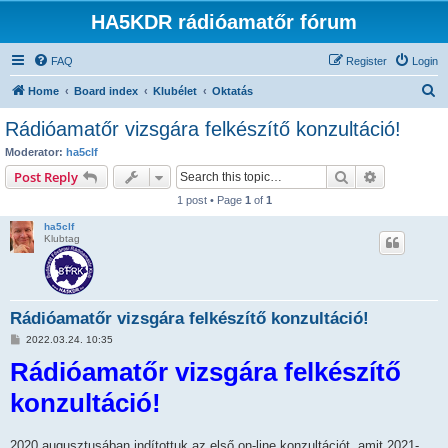
HA5KDR rádióamatőr fórum
FAQ
Register
Login
S
Home
Board index
Klubélet
Oktatás
e
Rádióamatőr vizsgára felkészítő konzultáció!
a
Moderator:
ha5clf
r
Search
Advanced s
Post Reply
c
1 post • Page
1
of
1
h
ha5clf
Klubtag
Rádióamatőr vizsgára felkészítő konzultáció!
P
2022.03.24. 10:35
o
Rádióamatőr vizsgára felkészítő
s
t
konzultáció!
2020 augusztusában indítottuk az első on-line konzultációt, amit 2021-