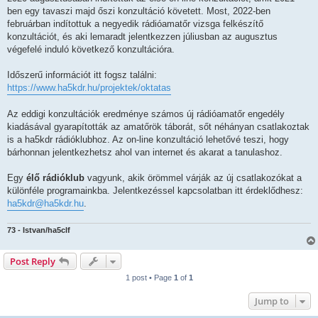
ben egy tavaszi majd őszi konzultáció követett. Most, 2022-ben
februárban indítottuk a negyedik rádióamatőr vizsga felkészítő
konzultációt, és aki lemaradt jelentkezzen júliusban az augusztus
végefelé induló következő konzultációra.
Időszerű információt itt fogsz találni:
https://www.ha5kdr.hu/projektek/oktatas
Az eddigi konzultációk eredménye számos új rádióamatőr engedély
kiadásával gyarapították az amatőrök táborát, sőt néhányan csatlakoztak
is a ha5kdr rádióklubhoz. Az on-line konzultáció lehetővé teszi, hogy
bárhonnan jelentkezhetsz ahol van internet és akarat a tanulashoz.
Egy
élő rádióklub
vagyunk, akik örömmel várják az új csatlakozókat a
különféle programainkba. Jelentkezéssel kapcsolatban itt érdeklődhesz:
ha5kdr@ha5kdr.hu
.
73 - Istvan/ha5clf
Post Reply
1 post • Page
1
of
1
Jump to