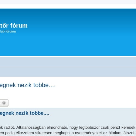
tőr fórum
lub fóruma
gnek nezik tobbe....
earch
Advanced search
egnek nezik tobbe....
ok rádiót. Általánosságban elmondható, hogy legtöbbször csak pénzt keresek
n pedig elkezdtem sikeresen megkapni a nyereményeket az általam játszott