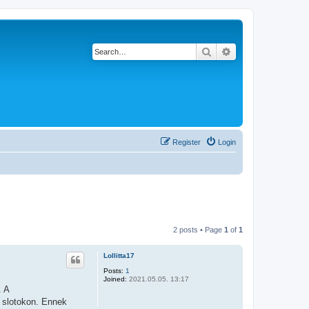
Search
Advanced search
Register
Login
2 posts • Page
1
of
1
Lollitta17
Posts:
1
Joined:
2021.05.05. 13:17
. A
 slotokon. Ennek