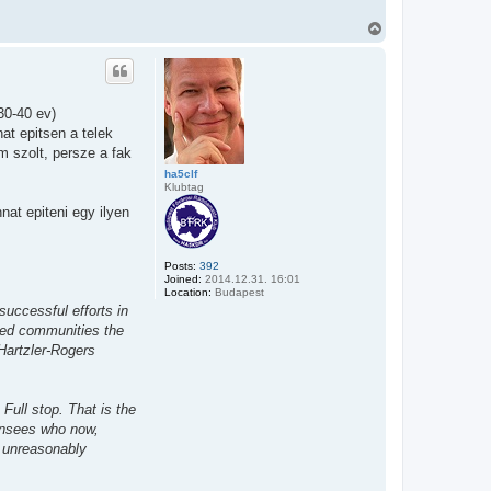
T
o
p
30-40 ev)
at epitsen a telek
m szolt, persze a fak
ha5clf
Klubtag
nat epiteni egy ilyen
Posts:
392
Joined:
2014.12.31. 16:01
Location:
Budapest
uccessful efforts in
cted communities the
Hartzler-Rogers
Full stop. That is the
censees who now,
s unreasonably