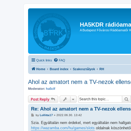
HA5KDR rádióama
A Budapest Fővárosi Rádióamatőr K
Quick links
FAQ
Home
Board index
Szakosztályok
RH
Ahol az amatort nem a TV-nezok ellense
Moderator:
ha5clf
S
Post Reply
Re: Ahol az amatort nem a TV-nezok ellens
P
by
Lollitta17
»
2022.06.30. 13:42
o
s
Szia. Egyáltalán nem érdekel, mert egyáltalán nem hallgat
t
https://wazamba.com/hu/games/slots
oldalnak köszönhetőe