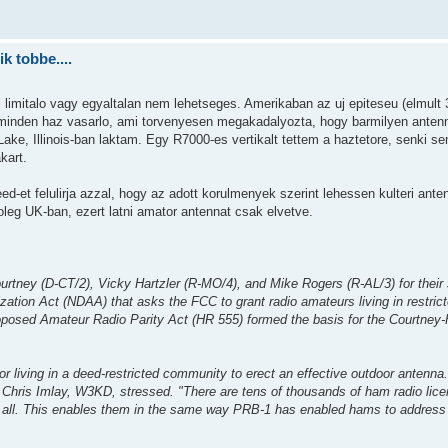
k tobbe....
limitalo vagy egyaltalan nem lehetseges. Amerikaban az uj epiteseu (elmult 
la minden haz vasarlo, ami torvenyesen megakadalyozta, hogy barmilyen antenn
Lake, Illinois-ban laktam. Egy R7000-es vertikalt tettem a haztetore, senki se
kart.
ed-et felulirja azzal, hogy az adott korulmenyek szerint lehessen kulteri anten
oleg UK-ban, ezert latni amator antennat csak elvetve.
tney (D-CT/2), Vicky Hartzler (R-MO/4), and Mike Rogers (R-AL/3) for their s
zation Act (NDAA) that asks the FCC to grant radio amateurs living in restri
 proposed Amateur Radio Parity Act (HR 555) formed the basis for the Courtney-
r living in a deed-restricted community to erect an effective outdoor antenna. 
el Chris Imlay, W3KD, stressed. "There are tens of thousands of ham radio li
at all. This enables them in the same way PRB-1 has enabled hams to addres